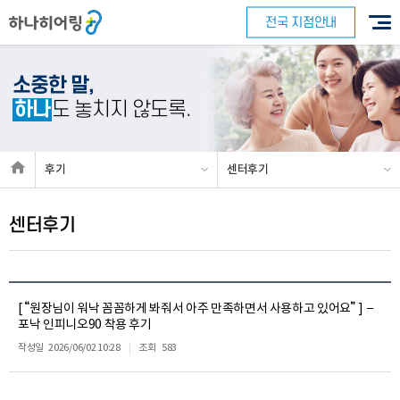
전국 지점안내
소중한 말,
하나
도 놓치지 않도록.
후기
센터후기
센터후기
[ “원장님이 워낙 꼼꼼하게 봐줘서 아주 만족하면서 사용하고 있어요” ] –
포낙 인피니오90 착용 후기
작성일
2026/06/02 10:28
조회
583