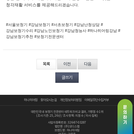
청각재활 서비스를 제공해
드리겠습니다.
#서울보청기 #강남보청기 #서초보청기 #강남난청상담 #
강남보청기수리 #강남노인보청기 #강남청능사 #하나히어링강남 #
강남보청기추천 #보청기전문센터
목록
이전
다음
글쓰기
하나히어링
찾아오시는 길
개인정보처리방침
이메일무단수집거부
대한민국 내 보청기 전문센터 네트워크 비교 결과, 가맹점 수 1위
(조사 기준: 25, 26년 / 조사 항목: 지점 수 / 자사 집계)
사업자등록번호 : 326-87-03287
법인명 : (주)오디스랩
브랜드명 : 하나히어링