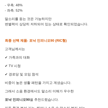
- 우측: 48%
- 좌측: 52%
말소리를 듣는 것은 가능하지만
이름
변별력이 상당히 저하되어 있는 상태로 확인되었습니다.
연락처
-
-
최종 선택 제품- 포낙 인피니오90 (RIC형)
센터
고객님께서는
예약날짜
✔ 가족과의 대화
예약시간
✔ TV 시청
분야
✔ 경로당 및 모임 참석
비중이 높은 생활 패턴을 가지고 계셨습니다.
내용
그래서 소음 환경에서도 말소리 이해가 우수한
포낙 인피니오90
을 추천드렸습니다.
자동 환경 분석 기능, 뛰어난 소음 속 말소리 분리 성능 ,