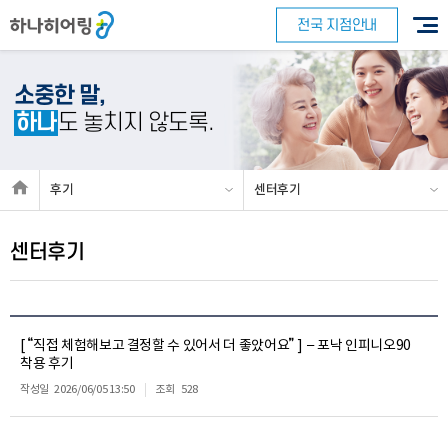
전국 지점안내
소중한 말,
하나
도 놓치지 않도록.
후기
센터후기
센터후기
[ “직접 체험해보고 결정할 수 있어서 더 좋았어요” ] – 포낙 인피니오90
착용 후기
작성일
2026/06/05 13:50
조회
528