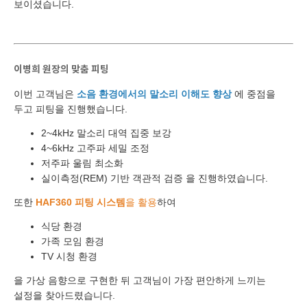
보이셨습니다.
예약날짜
예약시간
이병희 원장의 맞춤 피팅
분야
이번 고객님은
소음 환경에서의 말소리 이해도 향상
에 중점을
두고 피팅을 진행했습니다.
내용
2~4kHz 말소리 대역 집중 보강
4~6kHz 고주파 세밀 조정
저주파 울림 최소화
실이측정(REM) 기반 객관적 검증
을 진행하였습니다.
개인정보 수집, 이용에 동의합니다.
또한
HAF360 피팅 시스템
을 활용
하여
[자세히보기]
식당 환경
가족 모임 환경
TV 시청 환경
을 가상 음향으로 구현한 뒤 고객님이 가장 편안하게 느끼는
설정을 찾아드렸습니다.