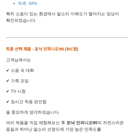
좌측: 68%
특히 소음이 있는 환경에서 말소리 이해도가 떨어지는 양상이
확인되었습니다.
최종 선택 제품 - 포낙 인피니오90 (RIC형)
고객님께서는
바로 예약하기
✔ 소음 속 대화
✔ 가족 모임
✔ TV 시청
✔ 장시간 착용 편안함
이름
을 중요하게 생각하셨습니다.
연락처
-
-
여러 제품을 직접 체험해보신 후
포낙 인피니오90
의 자연스러운
센터
음질과 뛰어난 말소리 선명도에 가장 높은 만족도를