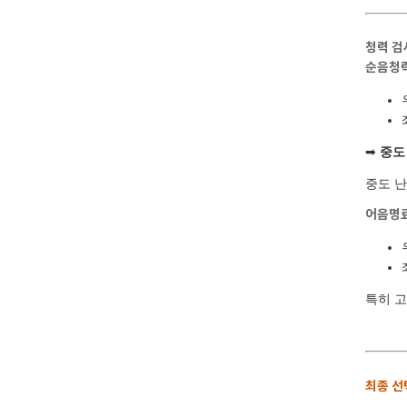
청력 검
순음청력
➡
중도
중도 난
어음명료
특히 
최종 선택