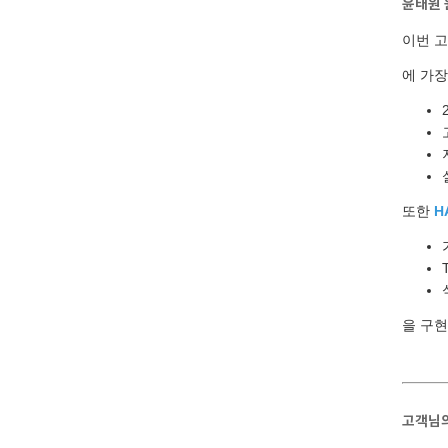
윤태원 
이번 
에 가장
또한
H
을 구현
고객님