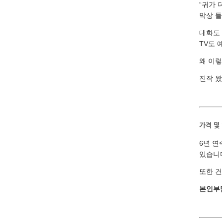
“귀가 
막상 
대화도
TV도 
왜 이렇
진작 왔
가격 및
6년 
있습니
또한 
본인부담