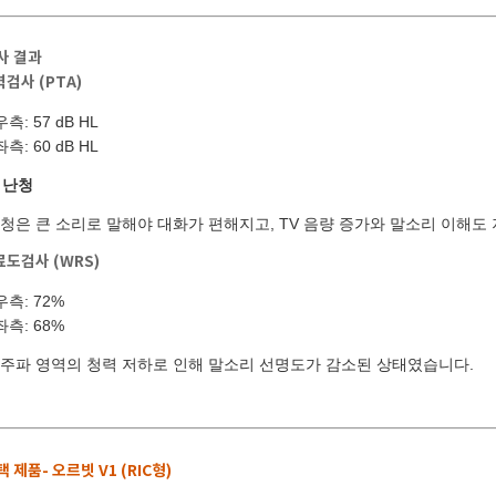
사 결과
검사 (PTA)
우측: 57 dB HL
좌측: 60 dB HL
바로 예약하기
 난청
청은 큰 소리로 말해야 대화가 편해지고, TV 음량 증가와 말소리 이해도
도검사 (WRS)
이름
우측: 72%
좌측: 68%
연락처
-
-
고주파 영역의 청력 저하로 인해 말소리 선명도가 감소된 상태였습니다.
센터
예약날짜
 제품- 오르빗 V1 (RIC형)