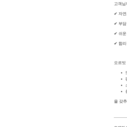
고객님
✔ 자
✔ 부담
✔ 쉬운
✔ 합
오르빗 
을 갖