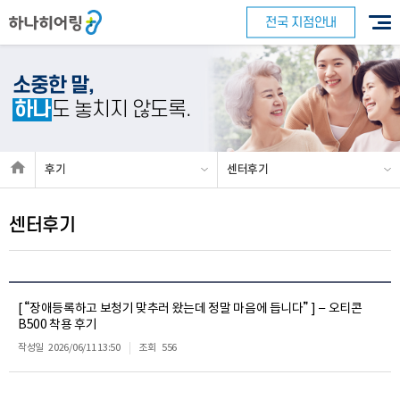
전국 지점안내
소중한 말,
하나
도 놓치지 않도록.
후기
센터후기
센터후기
[ “장애등록하고 보청기 맞추러 왔는데 정말 마음에 듭니다” ] – 오티콘
B500 착용 후기
작성일
2026/06/11 13:50
조회
556