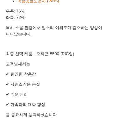
어음명료도검사 (WRS)
이름
우측: 76%
좌측: 72%
연락처
-
-
특히 소음 환경에서 말소리 이해도가 감소하는 양상이
센터
나타났습니다.
예약날짜
최종 선택 제품 - 오티콘 B500 (RIC형)
예약시간
고객님께서는
분야
✔ 편안한 착용감
✔ 자연스러운 음질
내용
✔ 쉬운 관리
✔ 가족과의 대화 향상
을 중요하게 생각하셨습니다.
개인정보 수집, 이용에 동의합니다.