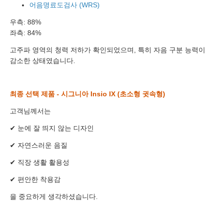
바로 예약하기
어음명료도검사 (WRS)
우측: 88%
좌측: 84%
고주파 영역의 청력 저하가 확인되었으며, 특히 자음 구분 능력이
이름
감소한 상태였습니다.
연락처
-
-
최종 선택 제품 - 시그니아 Insio IX (초소형 귓속형)
센터
고객님께서는
예약날짜
✔ 눈에 잘 띄지 않는 디자인
✔ 자연스러운 음질
예약시간
✔ 직장 생활 활용성
분야
✔ 편안한 착용감
내용
을 중요하게 생각하셨습니다.