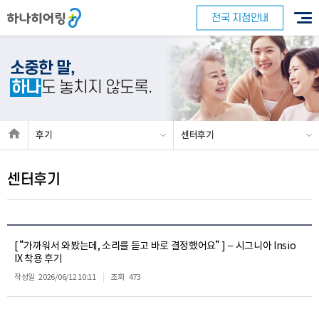
전국 지점안내
소중한 말,
하나
도 놓치지 않도록.
후기
센터후기
센터후기
[ “가까워서 와봤는데, 소리를 듣고 바로 결정했어요” ] – 시그니아 Insio
IX 착용 후기
작성일
2026/06/12 10:11
조회
473