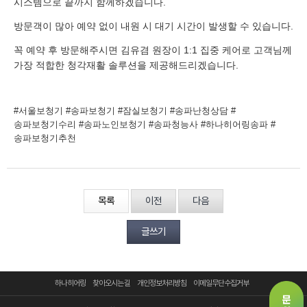
시스템으로 끝까지 함께하겠습니다.
방문객이 많아 예약 없이 내원 시 대기 시간이 발생할 수 있습니다.
꼭 예약 후 방문해주시면 김유겸 원장이 1:1 집중 케어로 고객님께
가장 적합한 청각재활 솔루션을 제공해드리겠습니다.
#서울보청기 #송파보청기 #잠실보청기 #송파난청상담 #
송파보청기수리 #송파노인보청기 #송파청능사 #하나히어링송파 #
송파보청기추천
목록
이전
다음
글쓰기
하나히어링
찾아오시는 길
개인정보처리방침
이메일무단수집거부