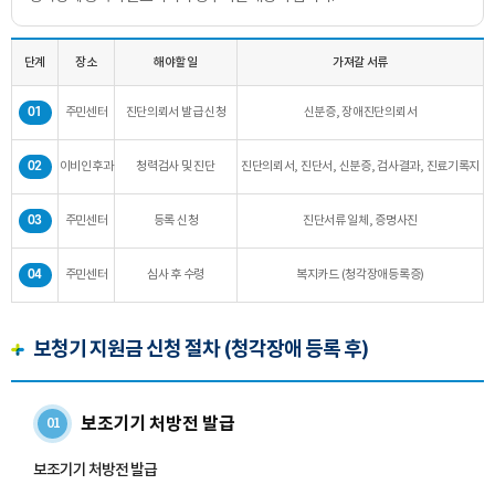
단계
장소
해야할 일
가져갈 서류
01
주민센터
진단의뢰서 발급 신청
신분증, 장애진단의뢰서
02
이비인후과
청력검사 및 진단
진단의뢰서, 진단서, 신분증, 검사결과, 진료기록지
바로 예약하기
03
주민센터
등록 신청
진단서류 일체, 증명사진
04
주민센터
심사 후 수령
복지카드 (청각장애등록증)
이름
보청기 지원금 신청 절차 (청각장애 등록 후)
연락처
-
-
센터
보조기기 처방전 발급
01
예약날짜
보조기기 처방전 발급