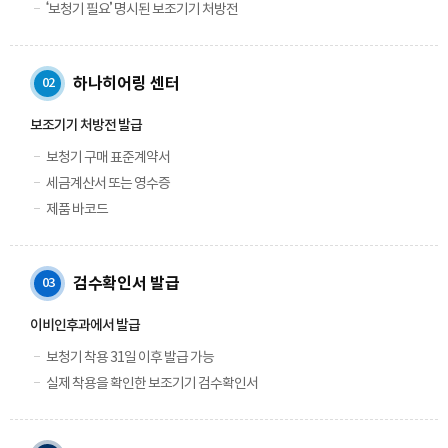
예약시간
‘보청기 필요’ 명시된 보조기기 처방전
분야
하나히어링 센터
02
내용
보조기기 처방전 발급
보청기 구매 표준계약서
세금계산서 또는 영수증
제품 바코드
개인정보 수집, 이용에 동의합니다.
[자세히보기]
검수확인서 발급
03
이비인후과에서 발급
보청기 착용 31일 이후 발급 가능
실제 착용을 확인한 보조기기 검수확인서