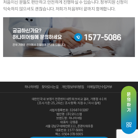
처음이신 분들도 편안하고
안전하게 진행하실 수 있습니다. 정부지원 신청이
익숙하지 않으셔도 괜찮습니다. 저희가 처음부터 끝까지 함께합니다.
하나히어링
찾아오시는 길
개인정보처리방침
이메일무단수집거부
대한민국 내 보청기 전문센터 네트워크 비교 결과, 가맹점 수 1위
(조사 기준: 25, 26년 / 조사 항목: 지점 수 / 자사 집계)
사업자등록번호 : 326-87-03287
법인명 : (주)오디스랩
브랜드명 : 하나히어링
대표자 : 강동훈
서울 강남구 테헤란로 111 ,준경타워 8층
대표번호 : 1577-5086
팩스 : 0504-378-9305