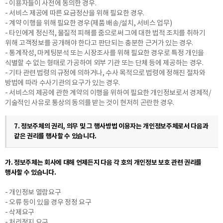
- 이용자들이 사전에 동의한 경우.
이름
- 서비스 제공에 따른 요금정산을 위해 필요한 경우.
- 계약 이행을 위해 필요한 경우(제품 배송/설치, 서비스 업무)
연락처
-
-
- 타인에게 정신적, 물질적 피해를 줌으로써 그에 대한 법적 조치를 취하기
위해 고객정보를 공개해야 한다고 판단되는 충분한 근거가 있는 경우.
센터
- 통계작성, 마케팅분석 또는 시장조사를 위해 필요한 경우로 특정 개인을
식별할 수 없는 형태로 가공하여 외부 기관 또는 단체 등에 제공하는 경우.
예약날짜
- 기타 관련 법령의 규정에 의하거나, 수사 목적으로 법령에 정해진 절차와
방법에 따라 수사기관의 요구가 있는 경우.
- 서비스의 제공에 관한 계약의 이행을 위하여 필요한 개인정보로서 경제적/
예약시간
기술적인 사유로 통상의 동의를 받는 것이 현저히 곤란한 경우.
분야
7. 정보주체의 권리, 의무 및 그 행사방법 이용자는 개인정보주체로서 다음과
같은 권리를 행사할 수 있습니다.
내용
가. 정보주체는 회사에 대해 언제든지 다음 각 호의 개인정보 보호 관련 권리를
행사할 수 있습니다.
- 개인정보 열람요구
- 오류 등이 있을 경우 정정 요구
개인정보 수집, 이용에 동의합니다.
- 삭제요구
[자세히보기]
- 처리정지 요구