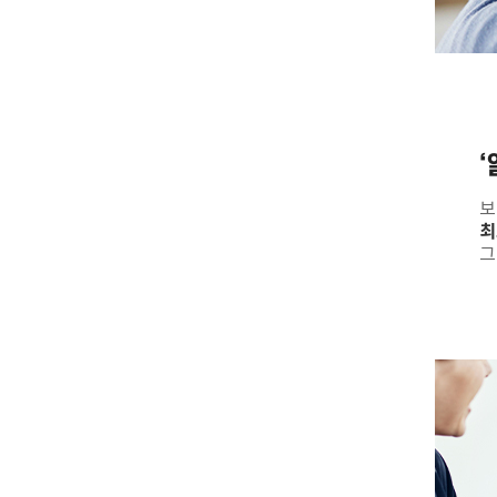
보
최
그