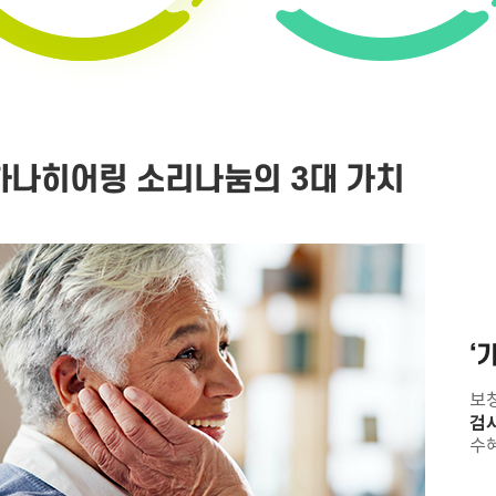
바로 예약하기
하나히어링 소리나눔의 3대 가치
이름
연락처
-
-
‘
센터
보
검사
수혜
예약날짜