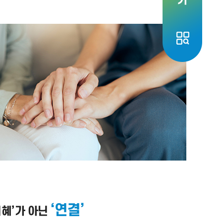
‘연결’
시혜’가 아닌