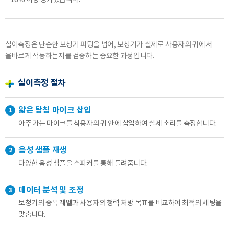
18% 이상 증가했습니다.
이름
연락처
-
-
실이측정은 단순한 보청기 피팅을 넘어, 보청기가 실제로 사용자의 귀에서
올바르게 작동하는지를 검증하는 중요한 과정입니다.
센터
실이측정 절차
예약날짜
예약시간
얇은 탐침 마이크 삽입
1
아주 가는 마이크를 착용자의 귀 안에 삽입하여 실제 소리를 측정합니다.
분야
음성 샘플 재생
2
내용
다양한 음성 샘플을 스피커를 통해 들려줍니다.
데이터 분석 및 조정
3
보청기의 증폭 레벨과 사용자의 청력 처방 목표를 비교하여 최적의 세팅을
맞춥니다.
개인정보 수집, 이용에 동의합니다.