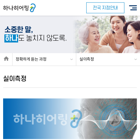
전국 지점안내
소중한 말,
하나
도 놓치지 않도록.
정확하게
듣는 과정
실이측정
실이측정