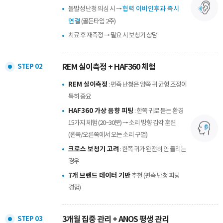
협력 이비인후과 즉시
돌발성 난청 의심 시 →
연결
(골든타임 2주)
치료 후 재측정 → 필요 시 보청기 상담
REM 실이측정 + HAF360 체험
STEP 02
REM 실이측정
: 편측 난청은 양쪽 귀 균형 조정이
특히 중요
HAF360 가상 음향 피팅
: 한쪽 귀로 듣는 환경
15가지 체험 (20~30분) → 소리 방향 감각 훈련
(왼쪽/오른쪽에서 오는 소리 구별)
크로스 보청기 고려
: 한쪽 귀가 완전히 안 들리는
경우
7개 브랜드 데이터 기반
추천 (편측 난청 피팅
경험)
3개월 집중 관리 + ANOS 평생 관리
STEP 03