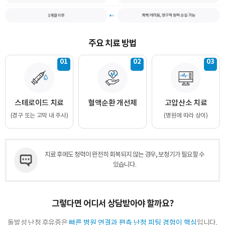
주요 치료 방법
01
02
03
스테로이드 치료
혈액순환 개선제
고압산소 치료
(경구 또는 고막 내 주사)
(병원에 따라 상이)
치료 후에도 청력이 완전히 회복되지 않는 경우, 보청기가 필요할 수
바로 예약하기
있습니다.
그렇다면 어디서 상담받아야 할까요?
이름
돌발성 난청 후유증은
빠른 병원 연결과 편측 난청 피팅 경험이 핵심
입니다.