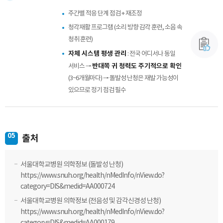
주간별 적응 단계 점검 + 재조정
청각재활 프로그램 (소리 방향 감각 훈련, 소음 속
청취 훈련)
자체 시스템 평생 관리
: 전국 어디서나 동일
반대쪽 귀 청력도 주기적으로 확인
서비스 →
(3~6개월마다) → 돌발성 난청은 재발 가능성이
있으므로 정기 점검 필수
05
출처
서울대학교병원 의학정보 (돌발성 난청)
https://www.snuh.org/health/nMedInfo/nView.do?
category=DIS&medid=AA000724
서울대학교병원 의학정보 (전음성 및 감각신경성 난청)
https://www.snuh.org/health/nMedInfo/nView.do?