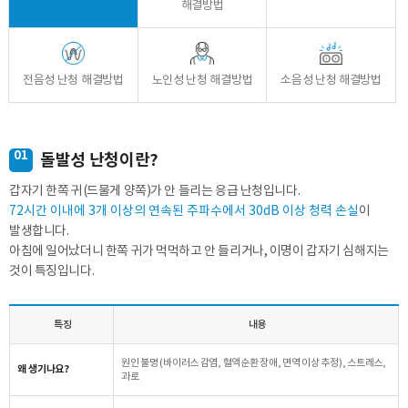
해결방법
전음성 난청 해결방법
노인성 난청 해결방법
소음성 난청 해결방법
01
돌발성 난청이란?
갑자기 한쪽 귀(드물게 양쪽)가 안 들리는 응급 난청입니다.
72시간 이내에 3개 이상의 연속된 주파수에서 30dB 이상 청력 손실
이
발생합니다.
아침에 일어났더니 한쪽 귀가 먹먹하고 안 들리거나, 이명이 갑자기 심해지는
것이 특징입니다.
특징
내용
원인 불명 (바이러스 감염, 혈액순환 장애, 면역 이상 추정), 스트레스,
왜 생기나요?
과로