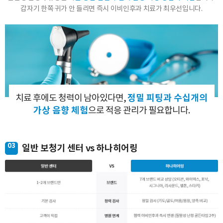
갑자기 한쪽 귀가 안 들리면 즉시 이비인후과 치료가 최우선입니다.
연락처
-
-
센터
예약날짜
예약시간
정밀 피팅과 수십개의
치료 후에도 청력이 남아있다면,
분야
가상 음향 체험
으로 적응 관리가 필요합니다.
내용
03
일반 보청기 센터 vs 하나히어링
개인정보 수집, 이용에 동의합니다.
[자세히보기]