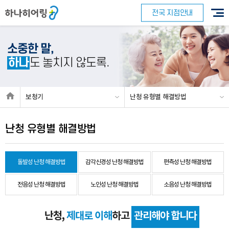
전국 지점안내
소중한 말,
하나
도 놓치지 않도록.
보청기
난청 유형별 해결방법
난청 유형별 해결방법
돌발성 난청 해결방법
감각신경성 난청 해결방법
편측성 난청 해결방법
전음성 난청 해결방법
노인성 난청 해결방법
소음성 난청 해결방법
난청,
제대로 이해
하고
관리해야 합니다