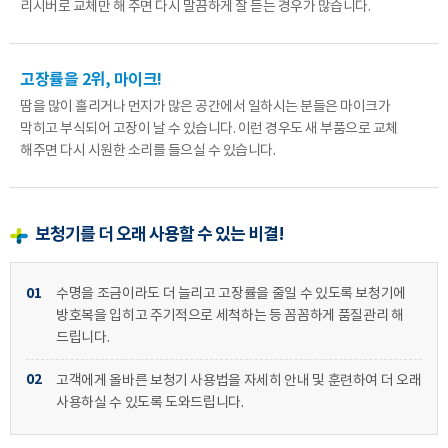
리시버로 교체만 해 주면 다시 말끔하게 잘 듣는 경우가 많습니다.
바로 예약하기
고장률을 2위, 마이크!
땀을 많이 흘리거나 먼지가 많은 공간에서 일하시는 분들은 마이크가
막히고 부식되어 고장이 날 수 있습니다.
이런 경우도 새 부품으로 교체
해주면 다시 시원한 소리를 들으실 수 있습니다.
이름
연락처
-
-
보청기를 더 오래 사용할 수 있는 비결!
센터
01
수명을 조금이라도 더 늘리고 고장률을 줄일 수 있도록 보청기에
방호복을 입히고 주기적으로 세척하는 등
꼼꼼하게 품질관리 해
예약날짜
드립니다.
예약시간
02
고객에게 올바른 보청기 사용법을 자세히 안내 및 훈련하여 더 오래
사용하실 수 있도록 도와드립니다.
분야