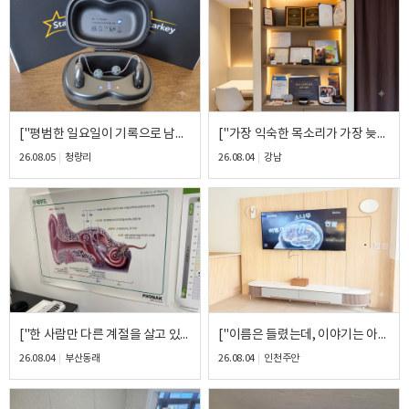
개인정보 수집, 이용에 동의합니다.
[자세히보기]
["평범한 일요일이 기록으로 남은 이유."] - 스타키 Genesis AI CIC(귓속형) 피팅 후기
["가장 익숙한 목소리가 가장 늦게 도착했습니다."] - 스타키 Genesis AI RIC(오픈형 귀걸이형) 피팅 후기
26.08.05
청량리
26.08.04
강남
["한 사람만 다른 계절을 살고 있었습니다."] - 벨톤 Achieve RIC(오픈형 귀걸이형) 피팅 후기
["이름은 들렸는데, 이야기는 아니었습니다."] - 포낙 Sky Lumity BTE(귀걸이형) 피팅 후기
26.08.04
부산동래
26.08.04
인천주안