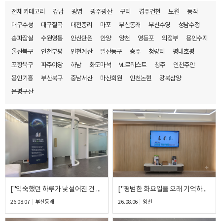
전체 카테고리
강남
광명
광주광산
구리
경주건천
노원
동작
대구수성
대구칠곡
대전중리
마포
부산동래
부산수영
성남수정
송파잠실
수원영통
안산단원
안양
양천
영등포
의정부
용인수지
울산북구
인천부평
인천계산
일산동구
충주
청량리
평내호평
포항북구
파주야당
하남
화도마석
VL르웨스트
청주
인천주안
용인기흥
부산북구
충남서산
마산회원
인천논현
강북삼양
은평구산
["익숙했던 하루가 낯설어진 건 10초였습니다."] - 벨톤 Serene 17 miniBTE(귀걸이형) 피팅 후기
["평범한 화요일을 오래 기억하게 됐습니다."] - 와이덱스 SmartRIC 440 RIC(오픈형 귀걸이형) 피팅 후기
26.08.07
부산동래
26.08.06
양천
바로 예약하기