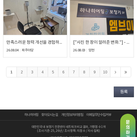
만족스러운 청력 개선을 경험하신 80대 중고도 난청 아버님의 후기
["사진 한 장이 알려준 변화."] - 벨톤 Serene 17 ITC(귓속형) 피팅 후기
26.08.04
파주야당
26.08.03
양천
1
2
3
4
5
6
7
8
9
10
등록
하나히어링
찾아오시는 길
개인정보처리방침
이메일무단수집거부
대한민국 내 보청기 전문센터 네트워크 비교 결과, 가맹점 수 1위
(조사 기준: 25, 26년 / 조사 항목: 지점 수 / 자사 집계)