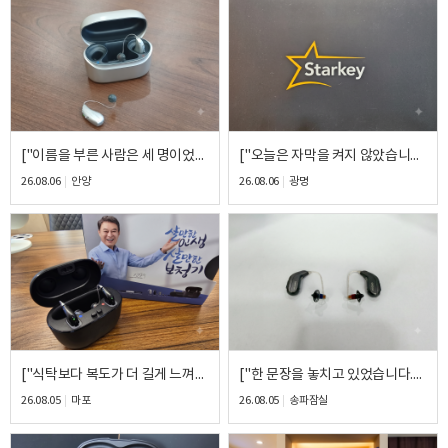
이름
연락처
-
-
["이름을 부른 사람은 세 명이었습니다."] - 포낙 Virto Infinio ITC(귓속형) 피팅 후기
["오늘은 자막을 켜지 않았습니다."] - 스타키 Genesis AI ITC(귓속형) 피팅 후기
26.08.06
안양
26.08.06
광명
센터
예약날짜
예약시간
분야
내용
["식탁보다 복도가 더 길게 느껴졌습니다."] - 오티콘 Own SI ITC(귓속형) 피팅 후기
["한 문장을 놓치고 있었습니다."] - 시그니아 Insio IX IIC(초소형 귓속형) 피팅 후기
26.08.05
마포
26.08.05
송파잠실