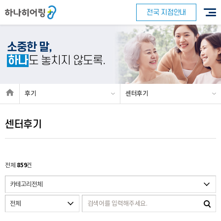
전국 지점안내
소중한 말,
하나
도 놓치지 않도록.
후기
센터후기
센터후기
859
전체
건