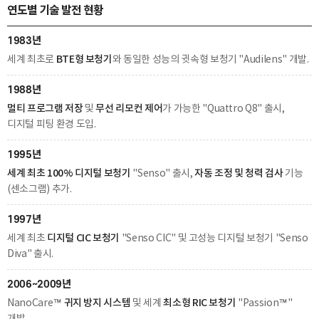
연도별 기술 발전 현황
1983년
BTE형 보청기
세계 최초로
와 동일한 성능의 귓속형 보청기 "Audilens" 개발.
1988년
멀티 프로그램 저장
무선 리모컨 제어
및
가 가능한 "Quattro Q8" 출시,
디지털 피팅 환경 도입.
1995년
세계 최초 100% 디지털 보청기
자동 조정 및 청력 검사
"Senso" 출시,
기능
(센소그램) 추가.
1997년
디지털 CIC 보청기
세계 최초
"Senso CIC" 및 고성능 디지털 보청기 "Senso
Diva" 출시.
2006~2009년
귀지 방지 시스템
최소형 RIC 보청기
NanoCare™
및 세계
"Passion™"
개발.