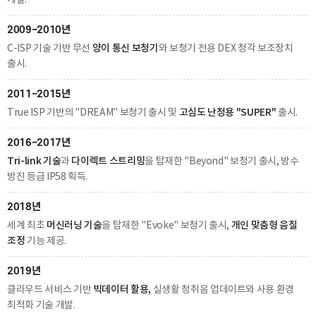
2009~2010년
양이 통신 보청기
C-ISP 기술 기반 무선
와 보청기 전용 DEX 청각 보조장치
출시.
2011~2015년
고심도 난청용 "SUPER"
True ISP 기반의 "DREAM" 보청기 출시 및
출시.
2016~2017년
Tri-link 기술
다이렉트 스트리밍
과
을 탑재한 "Beyond" 보청기 출시, 방수
방진 등급 IP58 획득.
2018년
머신러닝 기술
개인 맞춤형 음질
세계 최초
을 탑재한 "Evoke" 보청기 출시,
조정
기능 제공.
2019년
빅데이터 활용,
클라우드 서비스 기반
실생활 청취음 업데이트와 사용 환경
최적화 기술 개발.