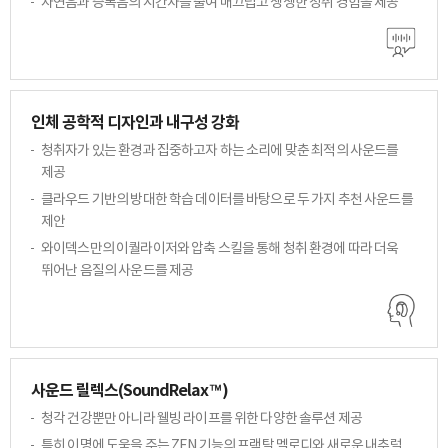
자연음과 증폭음의 시간차를 줄여 매끄럽고 생생한
청취 경험을 제공
인체 공학적 디자인과 내구성 강화
청취자가 있는 환경과 집중하고자 하는 소리에 맞춘
최적의 사운드를
제공
클라우드 기반의 방대한 학습 데이터를 바탕으로
두 가지 추천 사운드를
제안
와이덱스만의 이퀄라이저와 압축 스킬을 통해 청취
환경에 따라 더욱
뛰어난 음질의 사운드를 제공
사운드 릴렉스(SoundRelax™)
청각 건강뿐만 아니라 웰빙 라이프를 위한 다양한 솔루션 제공
특히 이명에 도움을 주는 ZEN 기능의 프랙탈 멜로디와 새로운 내추럴