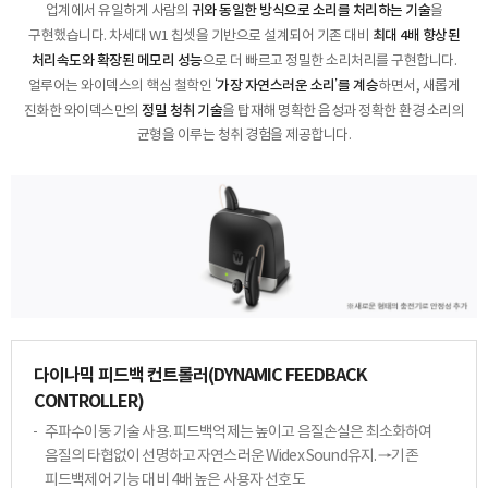
귀와 동일한 방식으로 소리를 처리하는 기술
업계에서 유일하게 사람의
을
최대 4배 향상된
구현했습니다. 차세대 W1 칩셋을 기반으로
설계되어 기존 대비
처리속도와 확장된 메모리 성능
으로 더 빠르고 정밀한 소리처리를 구현합니다.
‘가장 자연스러운 소리’를 계승
얼루어는 와이덱스의 핵심 철학인
하면서, 새롭게
정밀 청취 기술
진화한 와이덱스만의
을 탑재해 명확한 음성과 정확한 환경 소리의
균형을 이루는 청취 경험을 제공합니다.
다이나믹 피드백 컨트롤러
(DYNAMIC FEEDBACK
CONTROLLER)
주파수이동 기술 사용. 피드백억제는 높이고
음질손실은 최소화하여
음질의 타협없이 선명하고
자연스러운 Widex Sound유지.
→기존
피드백제어 기능 대비 4배 높은 사용자 선호도