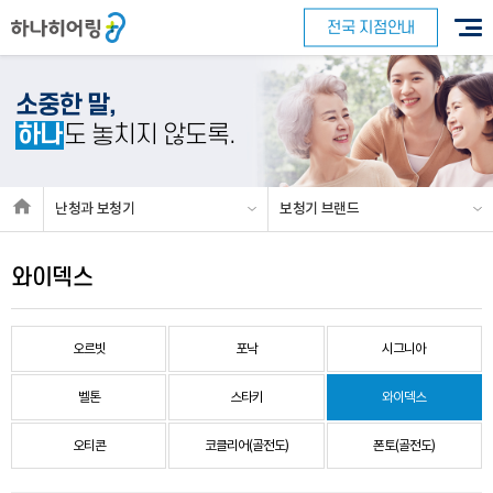
전국 지점안내
소중한 말,
하나
도 놓치지 않도록.
난청과 보청기
보청기 브랜드
와이덱스
오르빗
포낙
시그니아
벨톤
스타키
와이덱스
오티콘
코클리어(골전도)
폰토(골전도)